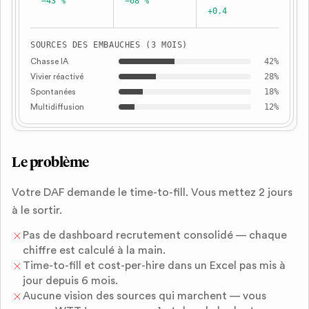
−43 %
−68 %
+0.4
SOURCES DES EMBAUCHES (3 MOIS)
42
%
Chasse IA
28
%
Vivier réactivé
18
%
Spontanées
12
%
Multidiffusion
Le problème
Votre DAF demande le time-to-fill. Vous mettez 2 jours
à le sortir.
Pas de dashboard recrutement consolidé — chaque
chiffre est calculé à la main.
Time-to-fill et cost-per-hire dans un Excel pas mis à
jour depuis 6 mois.
Aucune vision des sources qui marchent — vous