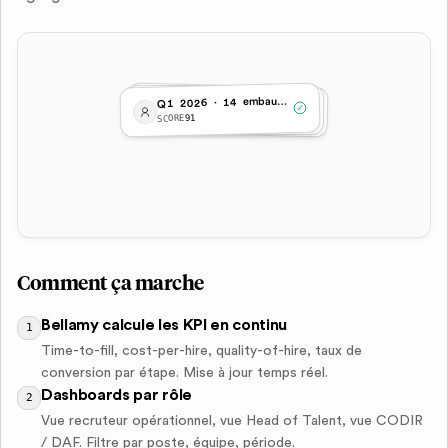
Q
1 2026 · 14 embauches
TTF · 21 jours
CPH · 480 € moyen
SCORE
84
SCORE
88
91
SCORE
Comment ça marche
Bellamy calcule les KPI en continu
1
Time-to-fill, cost-per-hire, quality-of-hire, taux de
conversion par étape. Mise à jour temps réel.
Dashboards par rôle
2
Vue recruteur opérationnel, vue Head of Talent, vue CODIR
/ DAF. Filtre par poste, équipe, période.